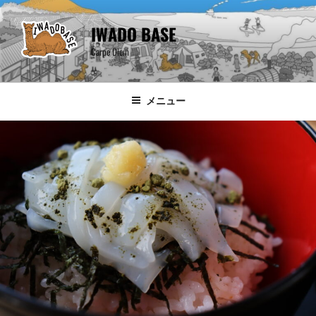
コ
ン
IWADO BASE
テ
Carpe Diem
ン
ツ
へ
メニュー
ス
キ
ッ
プ